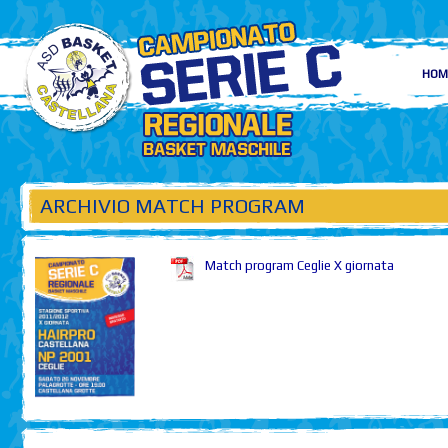
HOM
ARCHIVIO MATCH PROGRAM
Match program Ceglie X giornata